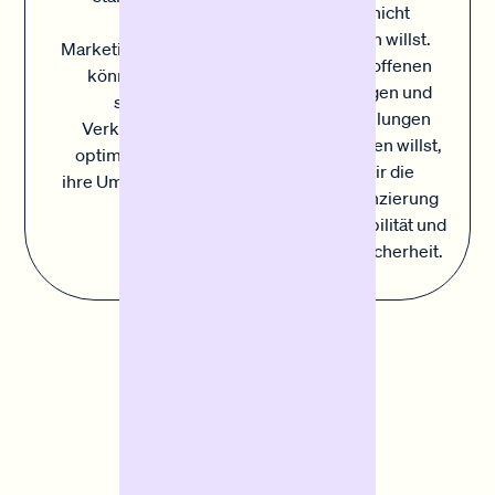
die du nicht
gezielte
verpassen willst.
Marketingmaßnahmen
Wenn du offenen
können Händler
Rechnungen und
saisonale
späte Zahlungen
Verkaufschancen
überbrücken willst,
optimal nutzen und
bietet dir die
ihre Umsätze steigern.
Sofortfinanzierung
diese Flexibilität und
Planungssicherheit.