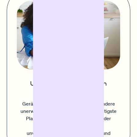
Unerwartete Ausgaben
abfedern
Geräteausfall, Inventarschäden und andere
unerwartete Kosten können die sorgfältigste
Planung durcheinanderbringen. Mit der
Sofortfinanzierung deckst du
unvorhergesehene Kosten einfach und