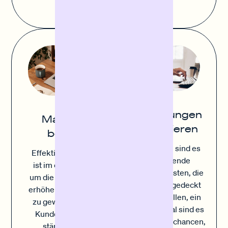
unkompliziert.
Rechnungen
Marketing
finanzieren
boosten
Manchmal sind es
Effektives Marketing
die laufende
ist im entscheidend,
Betriebskosten, die
um die Sichtbarkeit zu
pünktlich gedeckt
erhöhen, neue Kunden
werden sollen, ein
zu gewinnen und die
anderes Mal sind es
Kundenbindung zu
Wachstumschancen,
stärken. Durch