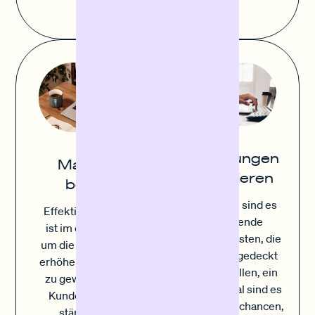
unkompliziert.
Rechnungen
Marketing
finanzieren
boosten
Manchmal sind es
Effektives Marketing
die laufende
ist im entscheidend,
Betriebskosten, die
um die Sichtbarkeit zu
pünktlich gedeckt
erhöhen, neue Kunden
werden sollen, ein
zu gewinnen und die
anderes Mal sind es
Kundenbindung zu
Wachstumschancen,
stärken. Durch