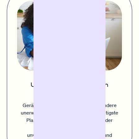
Unerwartete Ausgaben
abfedern
Geräteausfall, Inventarschäden und andere
unerwartete Kosten können die sorgfältigste
Planung durcheinanderbringen. Mit der
Sofortfinanzierung deckst du
unvorhergesehene Kosten einfach und