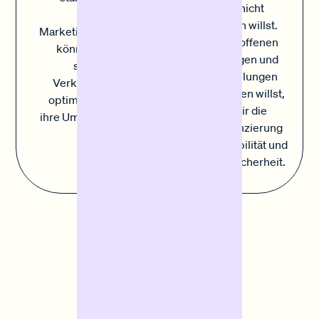
die du nicht
gezielte
verpassen willst.
Marketingmaßnahmen
Wenn du offenen
können Händler
Rechnungen und
saisonale
späte Zahlungen
Verkaufschancen
überbrücken willst,
optimal nutzen und
bietet dir die
ihre Umsätze steigern.
Sofortfinanzierung
diese Flexibilität und
Planungssicherheit.