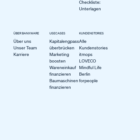
Checkliste:
Unterlagen
ÜBER BANXWARE
USECASES
KUNDENSTORIES
Über uns
Kapitalengpass
Alle
Unser Team
überbrücken
Kundenstories
Karriere
Marketing
itmops
boosten
LOVECO
Wareneinkauf
Mindful Life
finanzieren
Berlin
Baumaschinen
forpeople
finanzieren