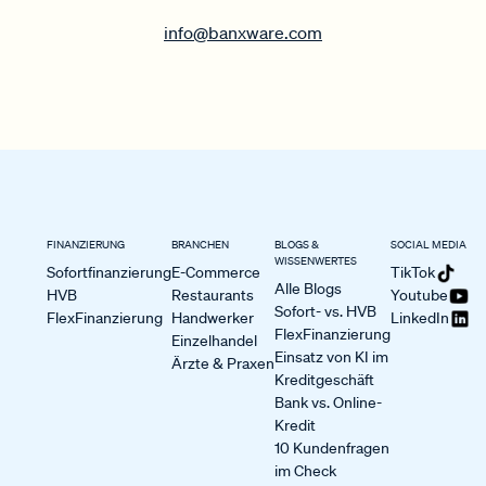
info@banxware.com
FINANZIERUNG
BRANCHEN
BLOGS &
SOCIAL MEDIA
WISSENWERTES
Sofortfinanzierung
E-Commerce
TikTok
Alle Blogs
HVB
Restaurants
Youtube
Sofort- vs. HVB
FlexFinanzierung
Handwerker
LinkedIn
FlexFinanzierung
Einzelhandel
Einsatz von KI im
Ärzte & Praxen
Kreditgeschäft
Bank vs. Online-
Kredit
10 Kundenfragen
im Check